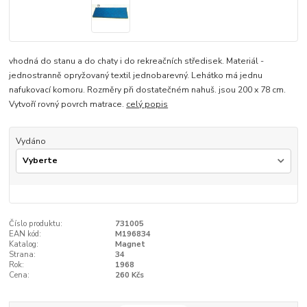
vhodná do stanu a do chaty i do rekreačních středisek. Materiál -
jednostranně opryžovaný textil jednobarevný. Lehátko má jednu
nafukovací komoru. Rozměry při dostatečném nahuš. jsou 200 x 78 cm.
Vytvoří rovný povrch matrace.
celý popis
Vydáno
Číslo produktu:
731005
EAN kód:
M196834
Katalog:
Magnet
Strana:
34
Rok:
1968
Cena:
260 Kčs