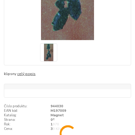
klipsny
celý popis
Číslo produktu:
944030
EAN kód:
M197009
Katalog:
Magnet
Strana:
09
Rok:
1970
Cena:
30 Kčs