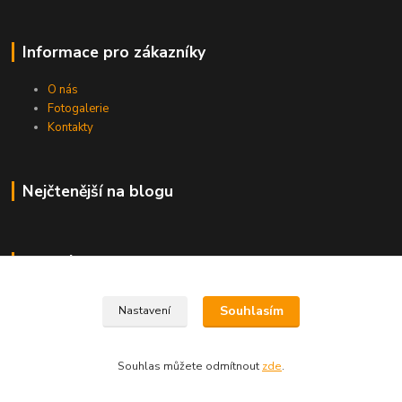
Informace pro zákazníky
O nás
Fotogalerie
Kontakty
Nejčtenější na blogu
Kde nás najdete
Brno
Souhlasím
Nastavení
Souhlas můžete odmítnout
zde
.
Vytvořeno na
Eshop-rychle.cz