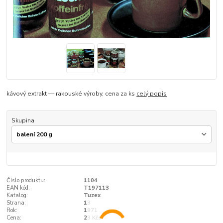
kávový extrakt — rakouské výroby, cena za ks
celý popis
Skupina
Číslo produktu:
1104
EAN kód:
T197113
Katalog:
Tuzex
Strana:
13
Rok:
1971
Cena:
23 Kčs