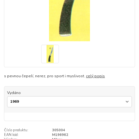
s pevnou čepelí, nerez, pro sport i myslivost.
celý popis
Vydáno
Číslo produktu:
305004
EAN kód:
M196962