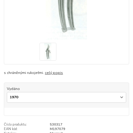
s chráněnými rukojeťmi.
celý popis
Vydáno
Číslo produktu:
530317
EAN kód:
M197079