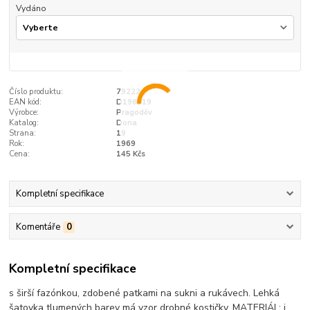
Vydáno
Číslo produktu:
79222
EAN kód:
D196919
Výrobce:
Pragoděv
Katalog:
Dona
Strana:
19
Rok:
1969
Cena:
145 Kčs
Kompletní specifikace
Komentáře
0
Kompletní specifikace
s širší fazónkou, zdobené patkami na sukni a rukávech. Lehká
šatovka tlumených barev má vzor drobné kostičky. MATERIÁL: j