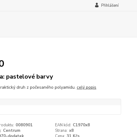
Přihlášení
0
a: pastelové barvy
praktický druh z počesaného polyamidu.
celý popis
roduktu:
0080901
EAN kód:
C1970x8
:
Centrum
Strana:
x8
970-dodatek
Cena:
31 Kčs