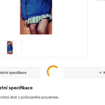
etní specifikace
tní specifikace
ktický druh z počesaného polyamidu.