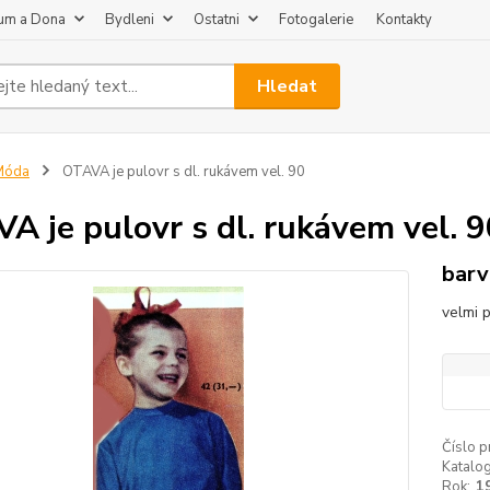
um a Dona
Bydleni
Ostatni
Fotogalerie
Kontakty
Hledat
Móda
OTAVA je pulovr s dl. rukávem vel. 90
A je pulovr s dl. rukávem vel. 9
barv
velmi 
Číslo p
Katalog
Rok:
1