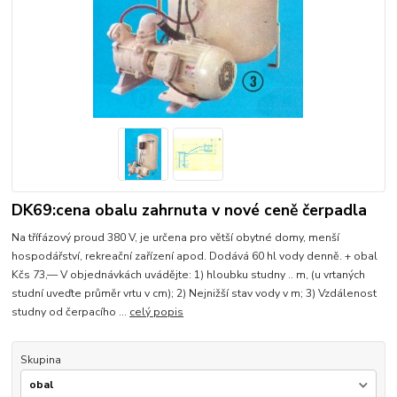
DK69:cena obalu zahrnuta v nové ceně čerpadla
Na třífázový proud 380 V, je určena pro větší obytné domy, menší
hospodářství, rekreační zařízení apod. Dodává 60 hl vody denně. + obal
Kčs 73,— V objednávkách uvádějte: 1) hloubku studny .. m, (u vrtaných
studní uveďte průměr vrtu v cm); 2) Nejnižší stav vody v m; 3) Vzdálenost
studny od čerpacího ...
celý popis
Skupina