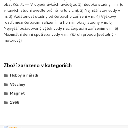
obal Kčs 73,— V objednávkách uvádějte: 1) hloubku studny .. m, (u
vrtaných studní uveďte průměr vrtu v cm); 2) Nejnižší stav vody v
m; 3) Vzdálenost studny od čerpacího zařízení v m; 4) Výškový
rozdíl mezi čerpacím zařízením a horním okraji studny v m; 5)
Nejvyšší požadovaný výtok vody nac čerpacím zařízením v m; 6)
Maximální denní spotřeba vody v m; 7)Druh proudu {světelný -
motorový)
Zboží zařazeno v kategoriích
Hobby a nářadí
Všechny
Magnet
1968