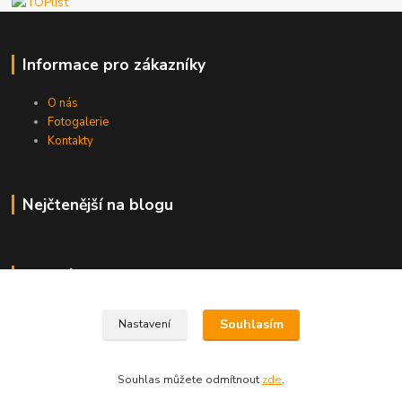
Informace pro zákazníky
O nás
Fotogalerie
Kontakty
Nejčtenější na blogu
Kde nás najdete
Brno
Souhlasím
Nastavení
Souhlas můžete odmítnout
zde
.
Vytvořeno na
Eshop-rychle.cz