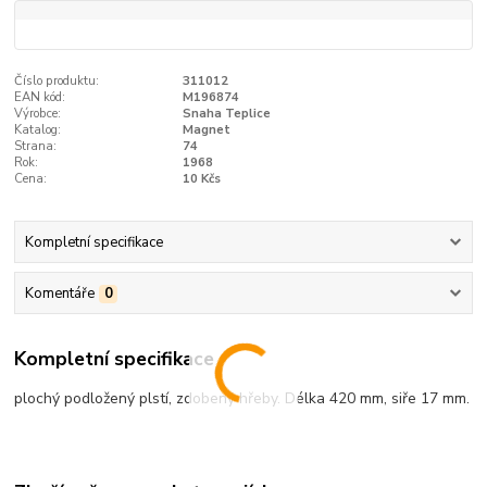
Číslo produktu:
311012
EAN kód:
M196874
Výrobce:
Snaha Teplice
Katalog:
Magnet
Strana:
74
Rok:
1968
Cena:
10 Kčs
Kompletní specifikace
Komentáře
0
Kompletní specifikace
plochý podložený plstí, zdobený hřeby. Délka 420 mm, siře 17 mm.