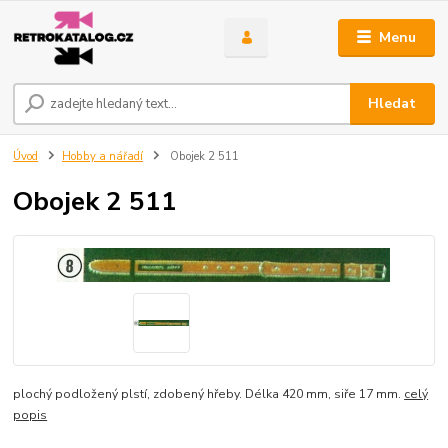
Menu
Hledat
Úvod
Hobby a nářadí
Obojek 2 511
Obojek 2 511
plochý podložený plstí, zdobený hřeby. Délka 420 mm, siře 17 mm.
celý
popis