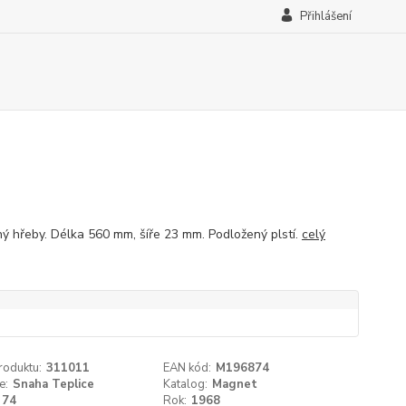
Přihlášení
ý hřeby. Délka 560 mm, šíře 23 mm. Podložený plstí.
celý
roduktu:
311011
EAN kód:
M196874
e:
Snaha Teplice
Katalog:
Magnet
74
Rok:
1968