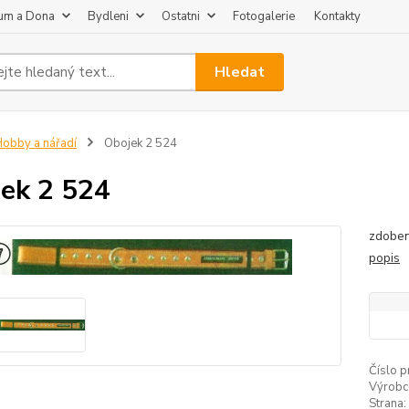
um a Dona
Bydleni
Ostatni
Fotogalerie
Kontakty
Hledat
obby a nářadí
Obojek 2 524
ek 2 524
zdoben
popis
Číslo p
Výrobc
Strana: