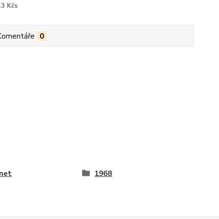
13 Kčs
Komentáře
0
net
1968