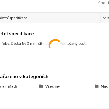
Cena:
etní specifikace
tní specifikace
hřeby. Délka 560 mm, šíře 23 mm. Podložený plstí.
zařazeno v kategoriích
 a nářadí
Všechny
Mag