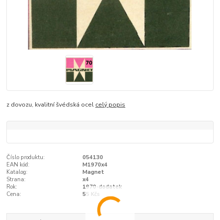
z dovozu, kvalitní švédská ocel
celý popis
Číslo produktu:
054130
EAN kód:
M1970x4
Katalog:
Magnet
Strana:
x4
Rok:
1970-dodatek
Cena:
55 Kčs