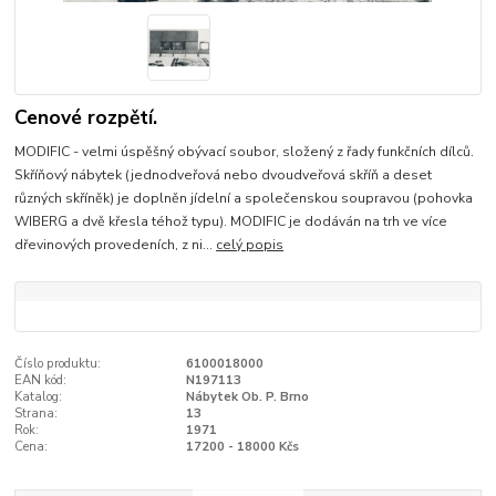
Cenové rozpětí.
MODIFIC - velmi úspěšný obývací soubor, složený z řady funkčních dílců.
Skříňový nábytek (jednodveřová nebo dvoudveřová skříň a deset
různých skříněk) je doplněn jídelní a společenskou soupravou (pohovka
WIBERG a dvě křesla téhož typu). MODIFIC je dodáván na trh ve více
dřevinových provedeních, z ni...
celý popis
Číslo produktu:
6100018000
EAN kód:
N197113
Katalog:
Nábytek Ob. P. Brno
Strana:
13
Rok:
1971
Cena:
17200 - 18000 Kčs