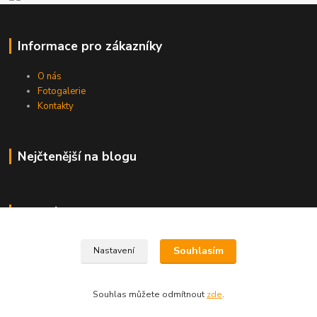
Informace pro zákazníky
O nás
Fotogalerie
Kontakty
Nejčtenější na blogu
Kde nás najdete
Brno
Souhlasím
Nastavení
Souhlas můžete odmítnout
zde
.
Vytvořeno na
Eshop-rychle.cz