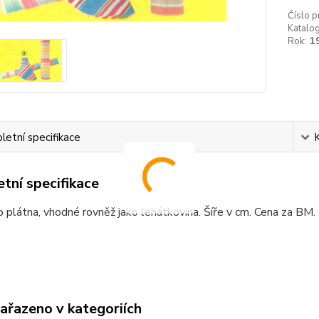
Číslo p
Katalog
Rok:
1
etní specifikace
tní specifikace
o plátna, vhodné rovněž jako lehátkovina. Šíře v cm. Cena za BM.
zařazeno v kategoriích