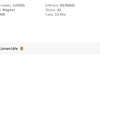
roduktu:
120001
EAN kód:
M196842
:
Magnet
Strana:
42
968
Cena:
12 Kčs
Komentáře
0