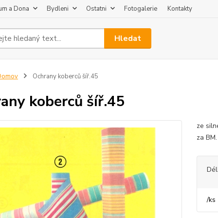
um a Dona
Bydleni
Ostatni
Fotogalerie
Kontakty
Hledat
Domov
Ochrany koberců šíř.45
any koberců šíř.45
ze sil
za BM
Dél
/
ks