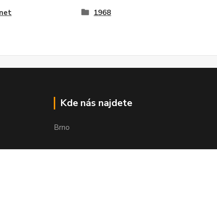
net
1968
Kde nás najdete
Brno
Vytvořeno na
Eshop-rychle.cz