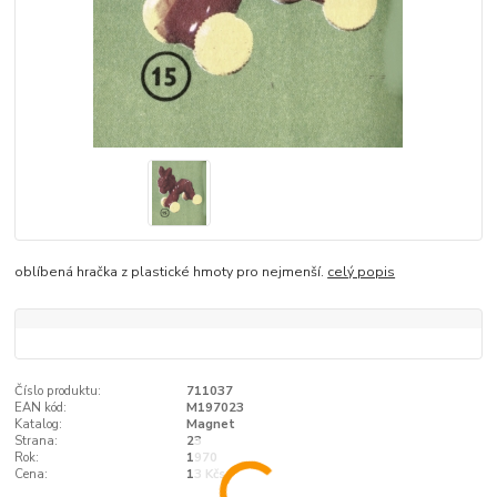
oblíbená hračka z plastické hmoty pro nejmenší.
celý popis
Číslo produktu:
711037
EAN kód:
M197023
Katalog:
Magnet
Strana:
23
Rok:
1970
Cena:
13 Kčs