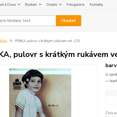
um a Dona
Bydleni
Ostatni
Fotogalerie
Kontakty
Hledat
Móda
PENKA, pulovr s krátkým rukávem vel. 120
A, pulovr s krátkým rukávem ve
barv
U výst
— bav
Číslo p