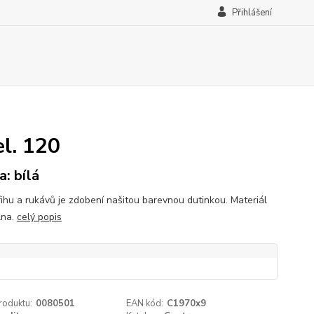
Přihlášení
l. 120
a: bílá
řihu a rukávů je zdobení našitou barevnou dutinkou. Materiál
lna.
celý popis
roduktu:
0080501
EAN kód:
C1970x9