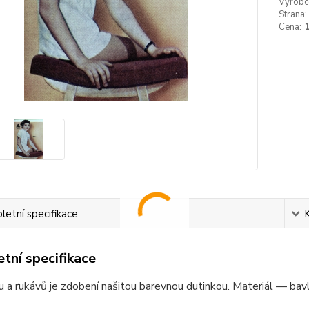
Výrobc
Strana:
Cena:
etní specifikace
tní specifikace
u a rukávů je zdobení našitou barevnou dutinkou. Materiál — bavl