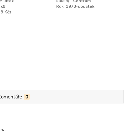
e:
Jitex
Katalog:
Centrum
x9
Rok:
1970-dodatek
19 Kčs
Komentáře
0
na.