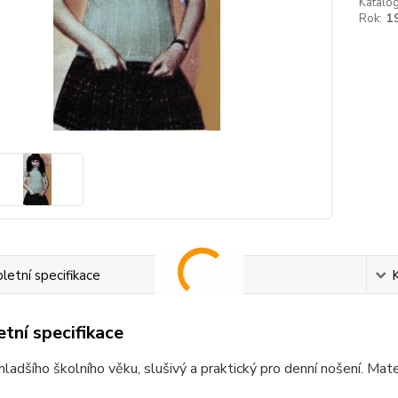
Katalog
Rok:
1
etní specifikace
tní specifikace
mladšího školního věku, slušivý a praktický pro denní nošení. Mat