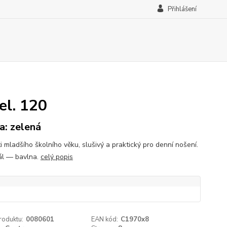
Přihlášení
el. 120
a: zelená
i mladšího školního věku, slušivý a praktický pro denní nošení.
ál — bavlna.
celý popis
roduktu:
0080601
EAN kód:
C1970x8