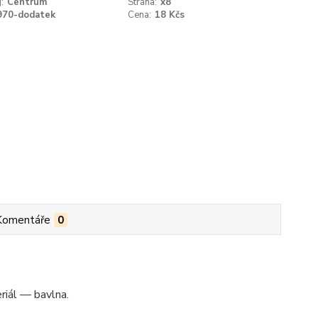
:
Centrum
Strana:
x8
970-dodatek
Cena:
18 Kčs
Komentáře
0
eriál — bavlna.