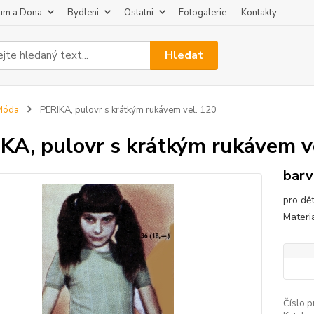
um a Dona
Bydleni
Ostatni
Fotogalerie
Kontakty
Hledat
Móda
PERIKA, pulovr s krátkým rukávem vel. 120
KA, pulovr s krátkým rukávem v
barv
pro dět
Materi
Číslo p