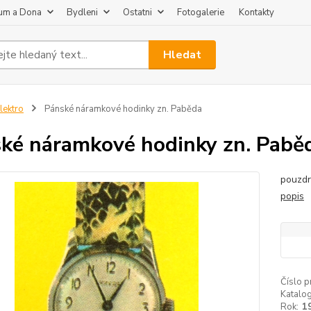
um a Dona
Bydleni
Ostatni
Fotogalerie
Kontakty
Hledat
lektro
Pánské náramkové hodinky zn. Paběda
ké náramkové hodinky zn. Pabě
pouzdr
popis
Číslo p
Katalog
Rok:
1