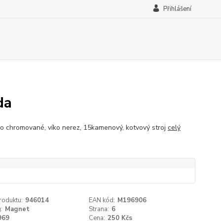
Přihlášení
da
o chromované, víko nerez, 15kamenový, kotvový stroj
celý
roduktu:
946014
EAN kód:
M196906
:
Magnet
Strana:
6
969
Cena:
250 Kčs