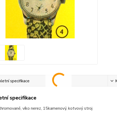
etní specifikace
tní specifikace
chromované, víko nerez, 15kamenový, kotvový stroj