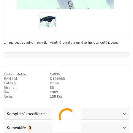
z nepropustného hedvábí, včetně obalu z umělé hmoty.
celý popis
Číslo produktu:
14935
EAN kód:
D196933
Katalog:
Dona
Strana:
33
Rok:
1969
Cena:
135 Kčs
Kompletní specifikace
Komentáře
0