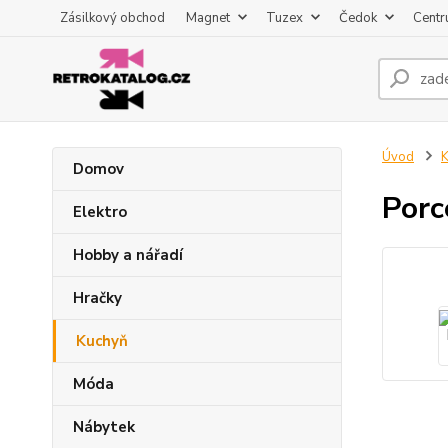
Zásilkový obchod
Magnet
Tuzex
Čedok
Centr
Úvod
K
Domov
Porc
Elektro
Hobby a nářadí
Hračky
Kuchyň
Móda
Nábytek