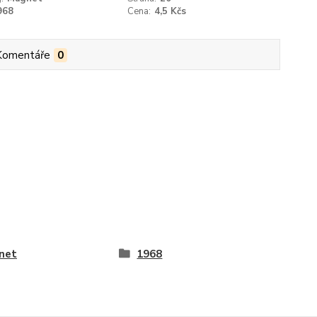
968
Cena:
4,5 Kčs
Komentáře
0
net
1968