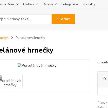
um a Dona
Bydleni
Ostatni
Fotogalerie
Kontakty
Hledat
uchyň
Porcelánové hrnečky
elánové hrnečky
rovnéh
Vy
Číslo p
Katalog