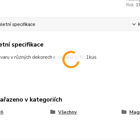
Rok:
1
etní specifikace
tní specifikace
varu v různých dekorech o obsahu 1/4l. 1kus
zařazeno v kategoriích
yň
Všechny
Mag