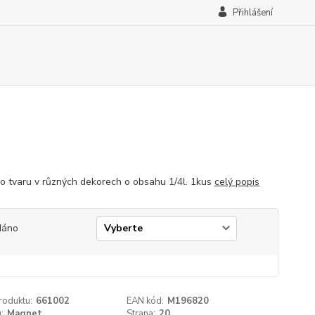
Přihlášení
o tvaru v různých dekorech o obsahu 1/4l. 1kus
celý popis
dáno
roduktu:
661002
EAN kód:
M196820
:
Magnet
Strana:
20