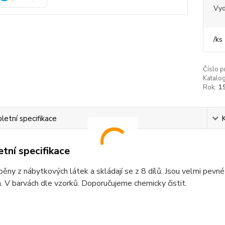
Vy
/
ks
Číslo p
Katalog
Rok:
1
etní specifikace
tní specifikace
běny z nábytkových látek a skládají se z 8 dílů. Jsou velmi pevné
 V barvách dle vzorků. Doporučujeme chemicky čistit.