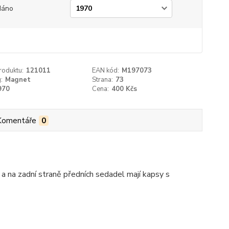
dáno
roduktu:
121011
EAN kód:
M197073
:
Magnet
Strana:
73
970
Cena:
400 Kčs
Komentáře
0
 a na zadní straně předních sedadel mají kapsy s