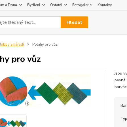
um a Dona
Bydleni
Ostatni
Fotogalerie
Kontakty
Hledat
obby a nářadí
Potahy pro vůz
hy pro vůz
Jsou vy
pevné 
barvác
Bar
Ty