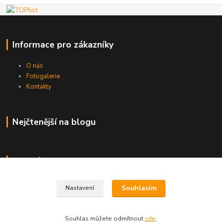
Informace pro zákazníky
O nás
Fotogalerie
Kontakty
Nejčtenější na blogu
Kde nás najdete
Brno
Souhlasím
Nastavení
Souhlas můžete odmítnout
zde
.