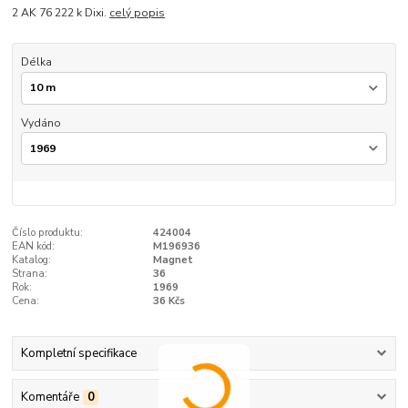
2 AK 76 222 k Dixi.
celý popis
Délka
Vydáno
Číslo produktu:
424004
EAN kód:
M196936
Katalog:
Magnet
Strana:
36
Rok:
1969
Cena:
36 Kčs
Kompletní specifikace
Komentáře
0