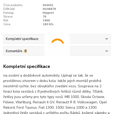
Číslo produktu:
504001
EAN kód:
M196878
Katalog:
Magnet
Strana:
78
Rok:
1968
Cena:
160 Kčs
Kompletní specifikace
Komentáře
0
Kompletní specifikace
na osobní a dodávkové automobily. Upínají se tak, že se
provléknou otvorem v disku kola, takže jejich montáž probíhá
nesmírně rychle, bez obvyklého zvedání vozu. Souprava na 2
hnací kola sestává z 8 jednotlivých řetězů různé délky. 7článk.
řetězy jsou určeny pro tyto typy vozů: MB 1000, Skoda Octavie,
Felieie, Wartburg, Renault 4 GV, Renault R 8, Volkswagen, Opel
Rekord, Ford Taunus, Fiat 1300, 1500, Simca 1000 a 1300.
Jednotlivý řetěz sestává z určitého počtu článků, kožené zápinky a