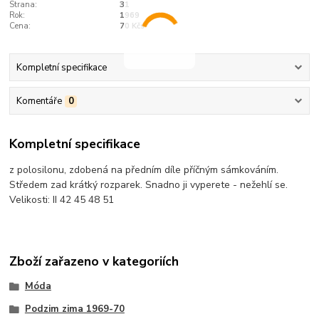
Strana:
31
Rok:
1969
Cena:
70 Kčs
Kompletní specifikace
Komentáře
0
Kompletní specifikace
z polosilonu, zdobená na předním díle příčným sámkováním.
Středem zad krátký rozparek. Snadno ji vyperete - nežehlí se.
Velikosti: II 42 45 48 51
Zboží zařazeno v kategoriích
Móda
Podzim zima 1969-70