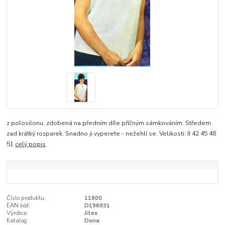
z polosilonu, zdobená na předním díle příčným sámkováním. Středem
zad krátký rozparek. Snadno ji vyperete - nežehlí se. Velikosti: II 42 45 48
51
celý popis
Číslo produktu:
11800
EAN kód:
D196931
Výrobce:
Jitex
Katalog:
Dona