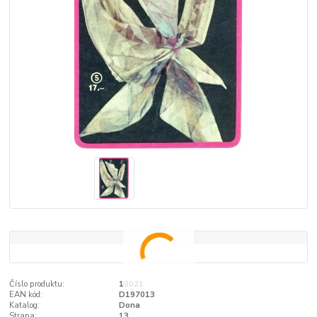
Číslo produktu:
10021
EAN kód:
D197013
Katalog:
Dona
Strana:
13