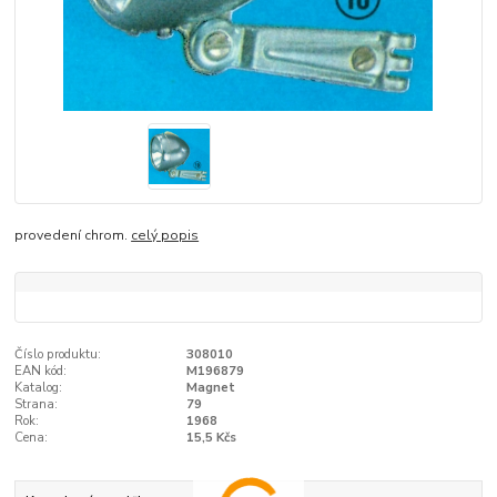
provedení chrom.
celý popis
Číslo produktu:
308010
EAN kód:
M196879
Katalog:
Magnet
Strana:
79
Rok:
1968
Cena:
15,5 Kčs