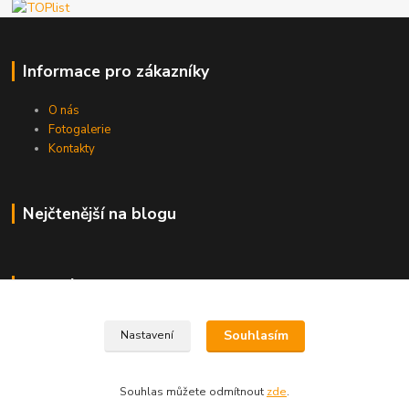
Informace pro zákazníky
O nás
Fotogalerie
Kontakty
Nejčtenější na blogu
Kde nás najdete
Brno
Souhlasím
Nastavení
Souhlas můžete odmítnout
zde
.
Vytvořeno na
Eshop-rychle.cz