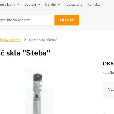
um a Dona
Bydleni
Ostatni
Fotogalerie
Kontakty
Hledat
obby a nářadí
Řezač skla "Steba"
č skla "Steba"
DK69
kolečk
Vy