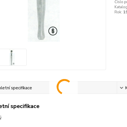
Číslo p
Katalog
Rok:
1
etní specifikace
tní specifikace
.