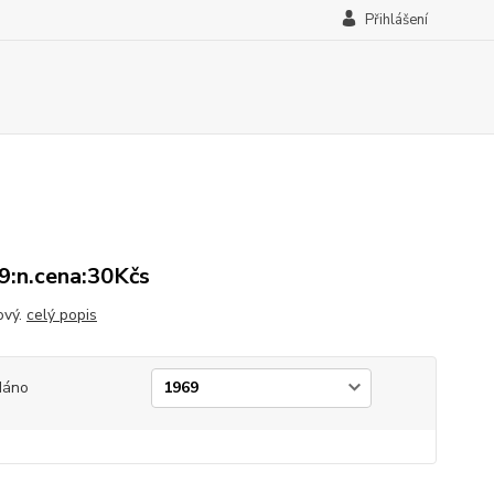
Přihlášení
:n.cena:30Kčs
ový.
celý popis
dáno