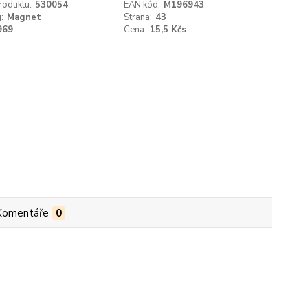
roduktu:
530054
EAN kód:
M196943
:
Magnet
Strana:
43
969
Cena:
15,5 Kčs
Komentáře
0