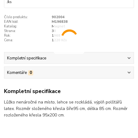
/
ks
Číslo produktu:
902004
EAN kód:
M196838
Katalog:
Magnet
Strana:
38
Rok:
1968
Cena:
1220 Kčs
Kompletní specifikace
Komentáře
0
Kompletní specifikace
Lůžko nenáročné na místo, lehce se rozkládá, výplň polšťářů
latex. Rozměr složeného křesla šíře95 cm, délka 85 cm. Rozměr
rozloženého křesla 95x200 cm.