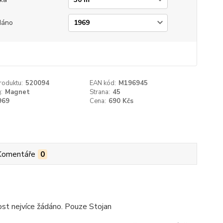
dáno
roduktu:
520094
EAN kód:
M196945
:
Magnet
Strana:
45
969
Cena:
690 Kčs
Komentáře
0
vost nejvíce žádáno. Pouze Stojan