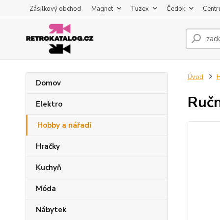
Zásilkový obchod
Magnet
Tuzex
Čedok
Centr
Úvod
H
Domov
Ručn
Elektro
Hobby a nářadí
Hračky
Kuchyň
Móda
Nábytek