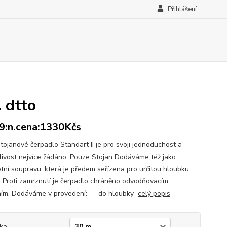
Přihlášení
. dtto
:n.cena:1330Kčs
stojanové čerpadlo Standart II je pro svoji jednoduchost a
livost nejvíce žádáno. Pouze Stojan Dodáváme též jako
tní soupravu, která je předem seřízena pro určitou hloubku
. Proti zamrznutí je čerpadlo chráněno odvodňovacím
ním. Dodáváme v provedení: — do hloubky
celý popis
ka