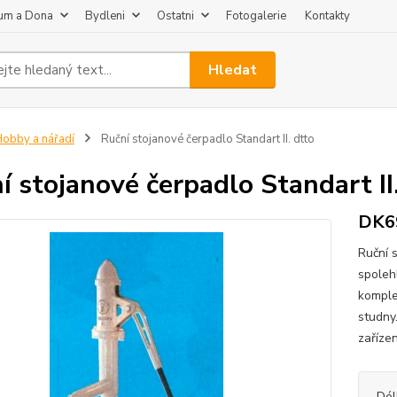
um a Dona
Bydleni
Ostatni
Fotogalerie
Kontakty
Hledat
obby a nářadí
Ruční stojanové čerpadlo Standart II. dtto
í stojanové čerpadlo Standart II
DK69
Ruční 
spoleh
komple
studny
zaříze
Dél