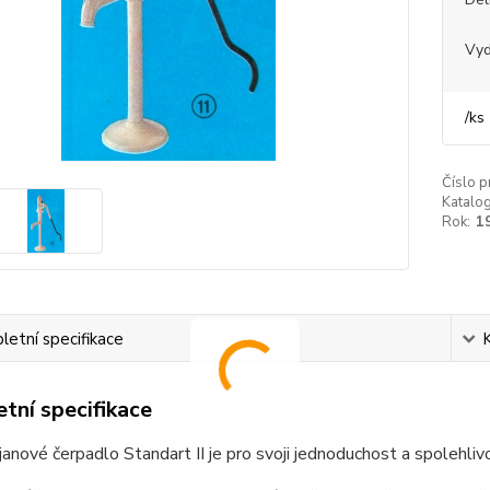
Vy
/
ks
Číslo p
Katalog
Rok:
1
etní specifikace
tní specifikace
janové čerpadlo Standart II je pro svoji jednoduchost a spolehli