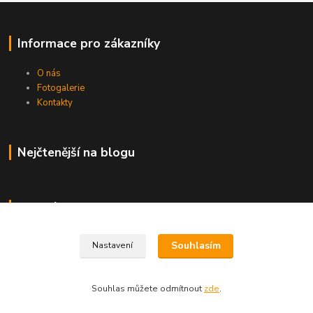
Informace pro zákazníky
O nás
Fotogalerie
Kontakty
Nejčtenější na blogu
Kde nás najdete
Brno
Souhlasím
Nastavení
Souhlas můžete odmítnout
zde
.
Vytvořeno na
Eshop-rychle.cz