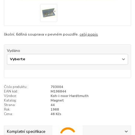
školní, 6dílná souprava v pevném pouzdře.
celý popis
Vydáno
Číslo produktu:
703004
EAN kód:
M196844
Výrobce:
Koh-i-noor Hardtmuth
Katalog:
Magnet
Strana:
44
Rok:
1968
Cena:
46 Kčs
Kompletní specifikace