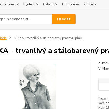
um a Dona
Bydleni
Ostatni
Fotogalerie
Kontakty
Hledat
Móda
SENKA - trvanlivý a stálobarevný pracovní plášť
A - trvanlivý a stálobarevný pr
z uměl
Velikos
Číslo p
Katalog
Rok:
1