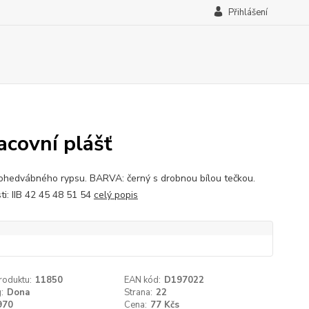
Přihlášení
acovní plášť
ohedvábného rypsu. BARVA: černý s drobnou bílou tečkou.
ti: IIB 42 45 48 51 54
celý popis
roduktu:
11850
EAN kód:
D197022
:
Dona
Strana:
22
970
Cena:
77 Kčs