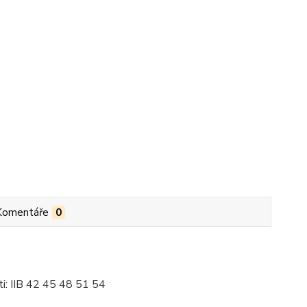
Komentáře
0
i: IIB 42 45 48 51 54