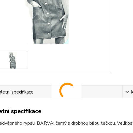
etní specifikace
tní specifikace
edvábného rypsu. BARVA: černý s drobnou bílou tečkou. Velikost