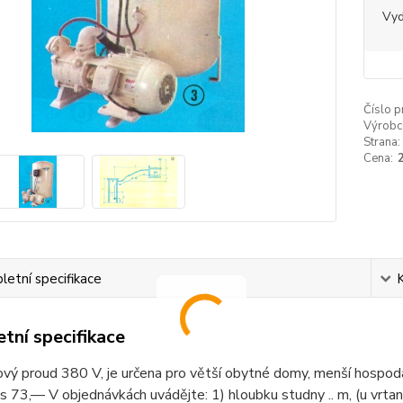
Vy
Číslo p
Výrobc
Strana:
Cena:
etní specifikace
tní specifikace
ový proud 380 V, je určena pro větší obytné domy, menší hospodá
s 73,— V objednávkách uvádějte: 1) hloubku studny .. m, (u vrtan