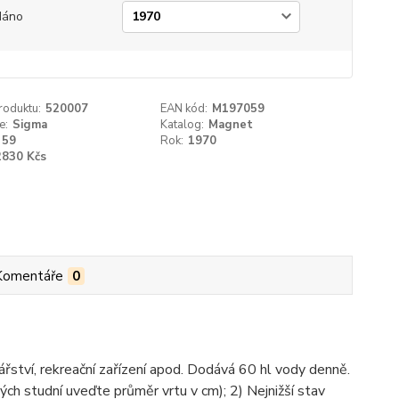
dáno
roduktu:
520007
EAN kód:
M197059
e:
Sigma
Katalog:
Magnet
59
Rok:
1970
2830 Kčs
Komentáře
0
řství, rekreační zařízení apod. Dodává 60 hl vody denně.
ých studní uveďte průměr vrtu v cm); 2) Nejnižší stav