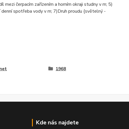
íl mezi čerpacím zařízením a horním okraji studny v m; 5)
 denní spotřeba vody v m; 7)Druh proudu {světelný -
net
1968
Kde nás najdete