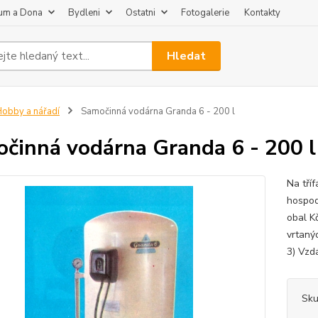
um a Dona
Bydleni
Ostatni
Fotogalerie
Kontakty
Hledat
obby a nářadí
Samočinná vodárna Granda 6 - 200 l
činná vodárna Granda 6 - 200 l
Na tří
hospod
obal K
vrtanýc
3) Vzd
Sku