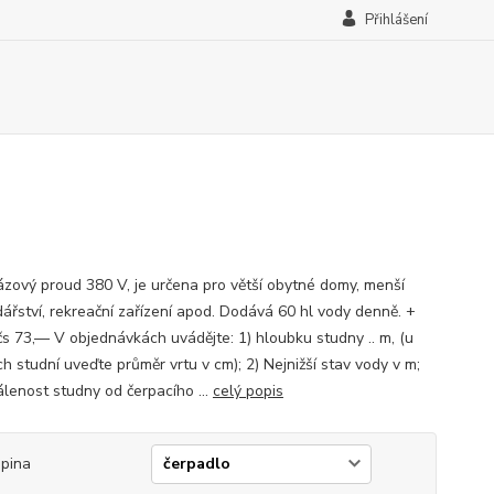
Přihlášení
fázový proud 380 V, je určena pro větší obytné domy, menší
ářství, rekreační zařízení apod. Dodává 60 hl vody denně. +
čs 73,— V objednávkách uvádějte: 1) hloubku studny .. m, (u
h studní uveďte průměr vrtu v cm); 2) Nejnižší stav vody v m;
álenost studny od čerpacího ...
celý popis
pina