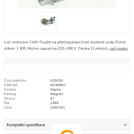
s el. motorem 3 kW. Použití na přečerpávání čisté studené vody. Počet
ot/min. 1 435. Možno zapojit na 220 i 380 V. Záruka 12 měsíců.
celý popis
Číslo produktu:
520030
EAN kód:
M196867
Výrobce:
Sigma
Katalog:
Magnet
Strana:
67
Rok:
1968
Cena:
1300 Kčs
Kompletní specifikace