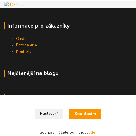
Informace pro zákazníky
O nás
Fotogalerie
Kontakty
Nejčtenější na blogu
Kde nás najdete
Brno
Souhlasím
Nastavení
Souhlas můžete odmítnout
zde
.