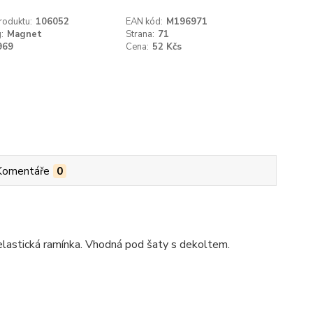
roduktu:
106052
EAN kód:
M196971
:
Magnet
Strana:
71
969
Cena:
52 Kčs
Komentáře
0
elastická ramínka. Vhodná pod šaty s dekoltem.