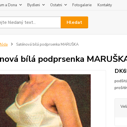
um a Dona
Bydleni
Ostatni
Fotogalerie
Kontakty
Hledat
Móda
Saténová bílá podprsenka MARUŠKA
nová bílá podprsenka MARUŠK
DK69
podšit
prošit
Vel