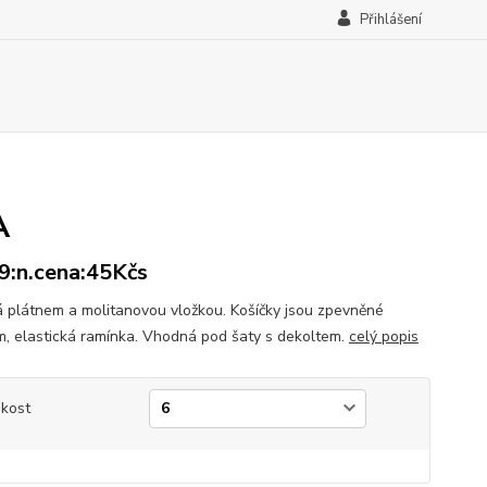
Přihlášení
A
:n.cena:45Kčs
á plátnem a molitanovou vložkou. Košíčky jsou zpevněné
ím, elastická ramínka. Vhodná pod šaty s dekoltem.
celý popis
ikost