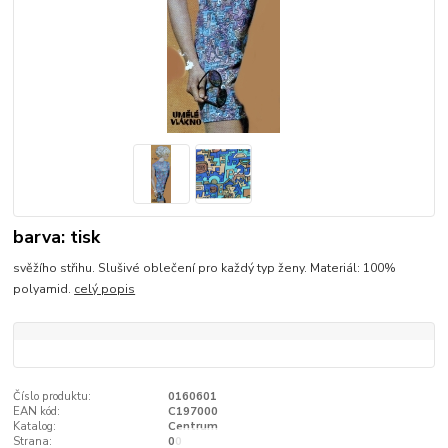
barva: tisk
svěžího střihu. Slušivé oblečení pro každý typ ženy. Materiál: 100%
polyamid.
celý popis
Číslo produktu:
0160601
EAN kód:
C197000
Katalog:
Centrum
Strana:
00