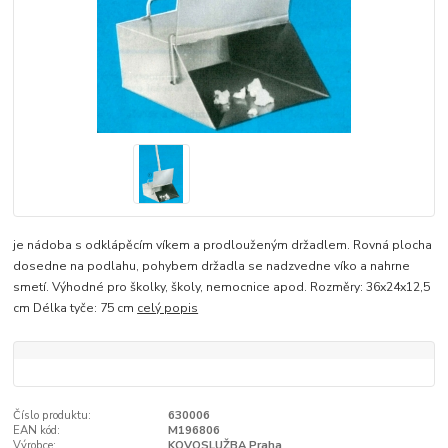
je nádoba s odklápěcím víkem a prodlouženým držadlem. Rovná plocha
dosedne na podlahu, pohybem držadla se nadzvedne víko a nahrne
smetí. Výhodné pro školky, školy, nemocnice apod. Rozměry: 36x24x12,5
cm Délka tyče: 75 cm
celý popis
Číslo produktu:
630006
EAN kód:
M196806
Výrobce:
KOVOSLUŽBA Praha