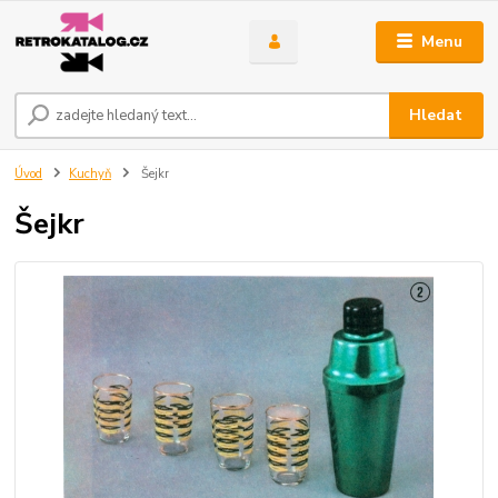
Menu
Hledat
Úvod
Kuchyň
Šejkr
Šejkr