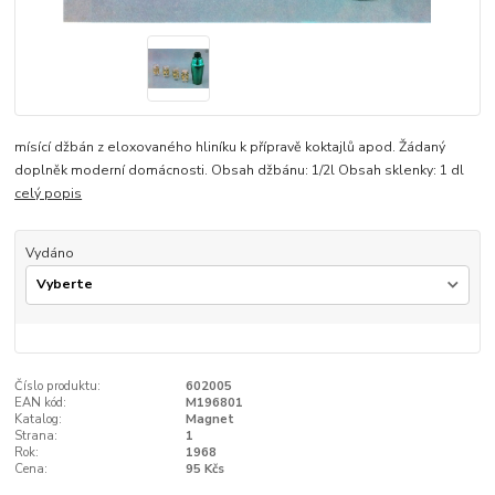
mísící džbán z eloxovaného hliníku k přípravě koktajlů apod. Žádaný
doplněk moderní domácnosti. Obsah džbánu: 1/2l Obsah sklenky: 1 dl
celý popis
Vydáno
Číslo produktu:
602005
EAN kód:
M196801
Katalog:
Magnet
Strana:
1
Rok:
1968
Cena:
95 Kčs