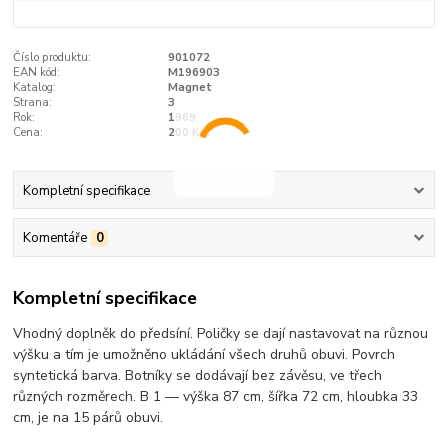
Číslo produktu:
901072
EAN kód:
M196903
Katalog:
Magnet
Strana:
3
Rok:
1969
Cena:
200 Kčs
Kompletní specifikace
Komentáře
0
Kompletní specifikace
Vhodný doplněk do předsíní. Poličky se dají nastavovat na různou
výšku a tím je umožněno ukládání všech druhů obuvi. Povrch
syntetická barva. Botníky se dodávají bez závěsu, ve třech
různých rozměrech. B 1 — výška 87 cm, šířka 72 cm, hloubka 33
cm, je na 15 párů obuvi.