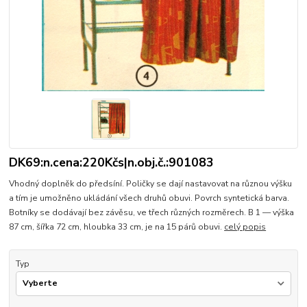
DK69:n.cena:220Kčs|n.obj.č.:901083
Vhodný doplněk do předsíní. Poličky se dají nastavovat na různou výšku
a tím je umožněno ukládání všech druhů obuvi. Povrch syntetická barva.
Botníky se dodávají bez závěsu, ve třech různých rozměrech. B 1 — výška
87 cm, šířka 72 cm, hloubka 33 cm, je na 15 párů obuvi.
celý popis
Typ