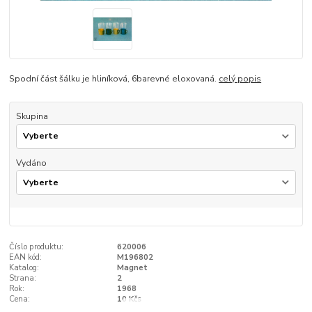
Spodní část šálku je hliníková, 6barevné eloxovaná.
celý popis
Skupina
Vydáno
Číslo produktu:
620006
EAN kód:
M196802
Katalog:
Magnet
Strana:
2
Rok:
1968
Cena:
10 Kčs