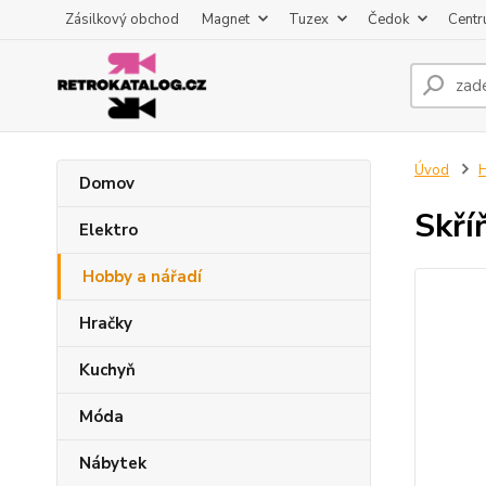
Zásilkový obchod
Magnet
Tuzex
Čedok
Centr
Úvod
H
Domov
Skří
Elektro
Hobby a nářadí
Hračky
Kuchyň
Móda
Nábytek