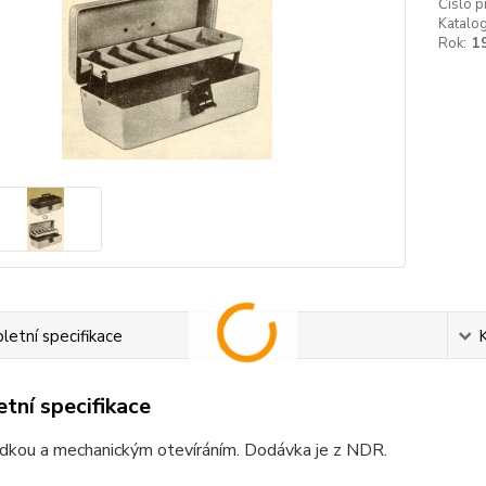
Číslo p
Katalog
Rok:
1
etní specifikace
tní specifikace
ádkou a mechanickým otevíráním. Dodávka je z NDR.