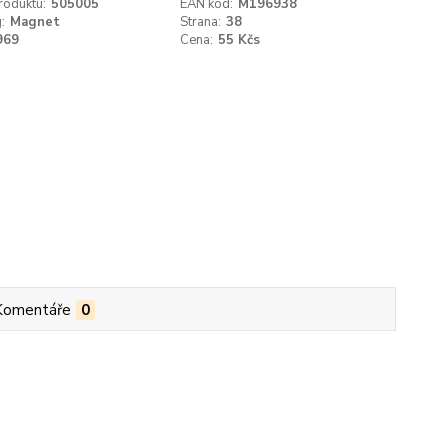
roduktu:
505005
EAN kód:
M196938
:
Magnet
Strana:
38
969
Cena:
55 Kčs
Komentáře
0