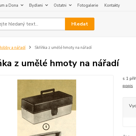
um a Dona
Bydleni
Ostatni
Fotogalerie
Kontakty
Hledat
obby a nářadí
Skříňka z umělé hmoty na nářadí
ňka z umělé hmoty na nářadí
s 1 př
popis
Vy