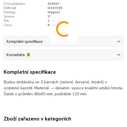
Číslo produktu:
623087
EAN kód:
M197038
Katalog:
Magnet
Strana:
38
Rok:
1970
Cena:
65 Kčs
Kompletní specifikace
Komentáře
0
Kompletní specifikace
Budou dodávány ve 3 barvách (zelené, červené, modré) v
ozdobné kazetě. Materiál — delamin, vysoce kvalitní umělá hmota.
Šálek o průměru 80x65 mm, podšálek 120 mm.
Zboží zařazeno v kategoriích