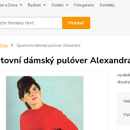
um a Dona
Bydleni
Ostatni
Fotogalerie
Kontakty
Hledat
Móda
Sportovní dámský pulóver Alexandra
tovní dámský pulóver Alexandr
vyrábě
dlouhý
Vel
Vy