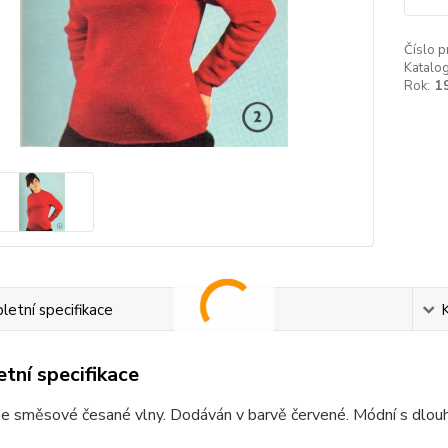
Číslo p
Katalog
Rok:
1
etní specifikace
tní specifikace
ze směsové česané vlny. Dodáván v barvě červené. Módní s dlou