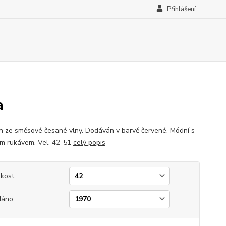
Přihlášení
a
n ze směsové česané vlny. Dodáván v barvě červené. Módní s
m rukávem. Vel. 42-51
celý popis
ikost
dáno