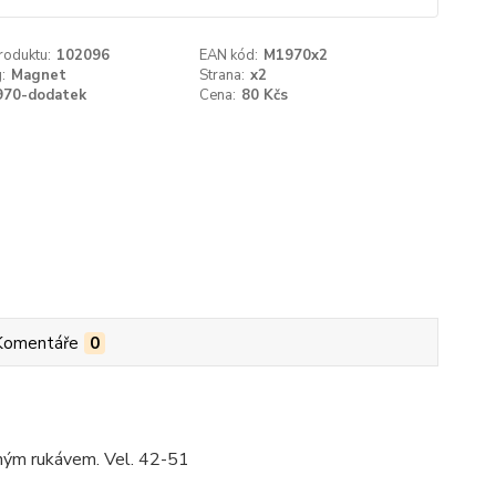
roduktu:
102096
EAN kód:
M1970x2
:
Magnet
Strana:
x2
970-dodatek
Cena:
80 Kčs
Komentáře
0
hým rukávem. Vel. 42-51