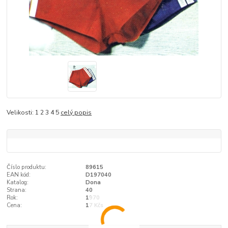
Velikosti: 1 2 3 4 5
celý popis
Číslo produktu:
89615
EAN kód:
D197040
Katalog:
Dona
Strana:
40
Rok:
1970
Cena:
17 Kčs