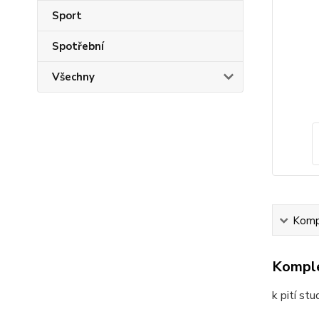
Sport
Spotřební
Všechny
Kompl
Komple
k pití st