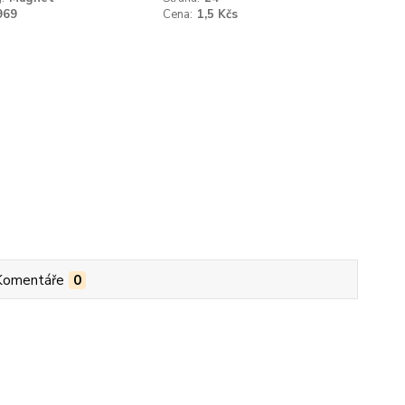
969
Cena:
1,5 Kčs
Komentáře
0