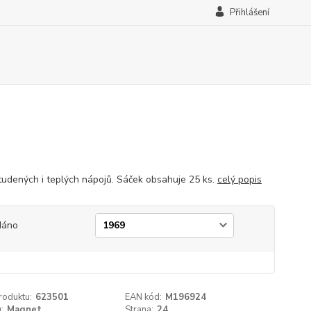
Přihlášení
 studených i teplých nápojů. Sáček obsahuje 25 ks.
celý popis
dáno
roduktu:
623501
EAN kód:
M196924
:
Magnet
Strana:
24