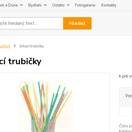
um a Dona
Bydleni
Ostatni
Fotogalerie
Kontakty
Hledat
uchyň
Srkací trubičky
cí trubičky
k pití
Vy
Číslo p
Katalog