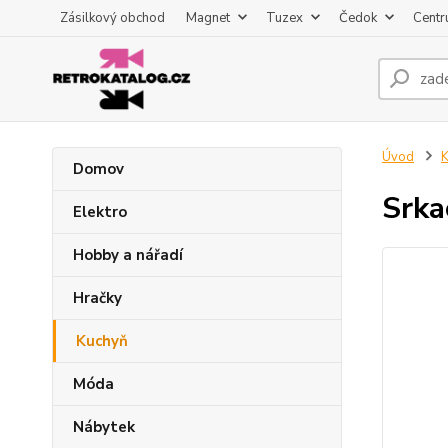
Zásilkový obchod
Magnet
Tuzex
Čedok
Centr
Úvod
K
Domov
Srka
Elektro
Hobby a nářadí
Hračky
Kuchyň
Móda
Nábytek