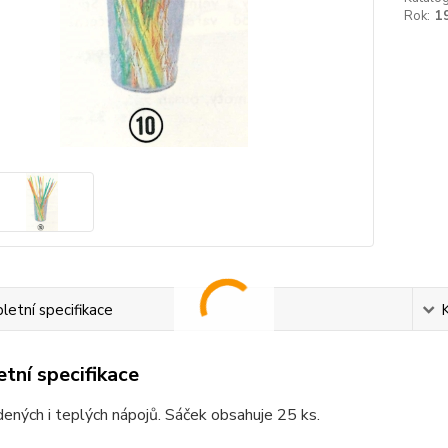
Rok:
1
etní specifikace
tní specifikace
udených i teplých nápojů. Sáček obsahuje 25 ks.