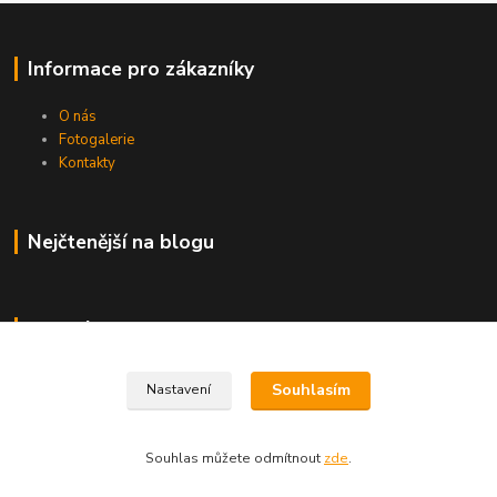
Informace pro zákazníky
O nás
Fotogalerie
Kontakty
Nejčtenější na blogu
Kde nás najdete
Brno
Souhlasím
Nastavení
Souhlas můžete odmítnout
zde
.
Vytvořeno na
Eshop-rychle.cz