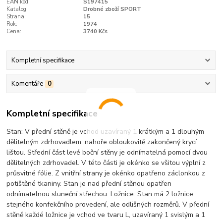
EAN kód:
S197415
Katalog:
Drobné zboží SPORT
Strana:
15
Rok:
1974
Cena:
3740 Kčs
Kompletní specifikace
Komentáře
0
Kompletní specifikace
Stan: V přední stěně je vchod uzavíraný 1 krátkým a 1 dlouhým
dělitelným zdrhovadlem, nahoře obloukovitě zakončený krycí
lištou. Střední část levé boční stěny je odnímatelná pomocí dvou
dělitelných zdrhovadel. V této části je okénko se všitou výplní z
průsvitné fólie. Z vnitřní strany je okénko opatřeno záclonkou z
potištěné tkaniny. Stan je nad přední stěnou opatřen
odnímatelnou sluneční střechou. Ložnice: Stan má 2 ložnice
stejného konfekčního provedení, ale odlišných rozměrů. V přední
stěně každé ložnice je vchod ve tvaru L, uzavíraný 1 svislým a 1