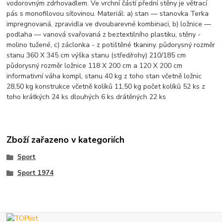
vodorovným zdrhovadlem. Ve vrchní částí přední stěny je větrací
pás s monofilovou síťovinou. Materiál: a) stan — stanovka Terka
impregnovaná, zpravidla ve dvoubarevné kombinaci, b) ložnice —
podlaha — vanová svařovaná z beztextilního plastiku, stěny -
molino tužené, c) záclonka - z potištěné tkaniny. půdorysný rozměr
stanu 360 X 345 cm výška stanu (střed/rohy) 210/185 cm
půdorysný rozměr ložnice 118 X 200 cm a 120 X 200 cm
informativní váha kompl, stanu 40 kg z toho stan včetně ložnic
28,50 kg konstrukce včetně kolíků 11,50 kg počet kolíků 52 ks z
toho krátkých 24 ks dlouhých 6 ks drátěných 22 ks
Zboží zařazeno v kategoriích
Sport
Sport 1974