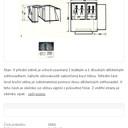
Stan: V přední stěně je vchod uzavíraný 1 krátkým a 1 dlouhým dělitelným
zdrhovadlem, nahoře obloukovitě zakončený krycí lištou. Střední část
levé boční stěny je odnímatelná pomocí dvou dělitelných zdrhovadel. V
této části je okénko se všitou výplní z průsvitné fólie. Z vnitřní strany je
okénko opat...
celý popis
Číslo produktu:
1501