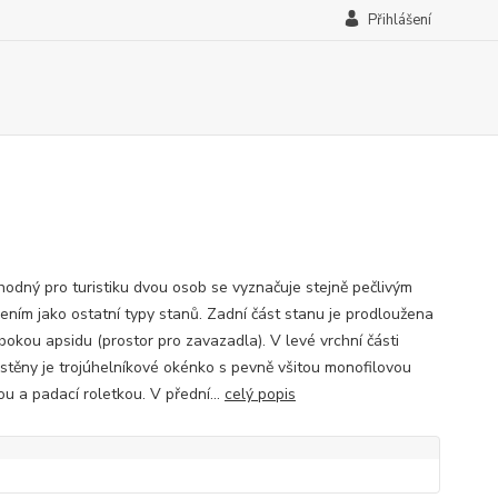
Přihlášení
hodný pro turistiku dvou osob se vyznačuje stejně pečlivým
ením jako ostatní typy stanů. Zadní část stanu je prodloužena
řbokou apsidu (prostor pro zavazadla). V levé vrchní části
 stěny je trojúhelníkové okénko s pevně všitou monofilovou
ou a padací roletkou. V přední...
celý popis