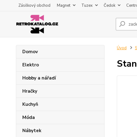
Zásilkový obchod
Magnet
Tuzex
Čedok
Centr
Úvod
S
Domov
Stan
Elektro
Hobby a nářadí
Hračky
Kuchyň
Móda
Nábytek