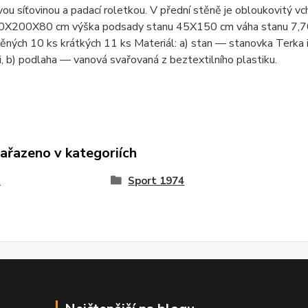
ou síťovinou a padací roletkou. V přední stěně je obloukovitý 
0X200X80 cm výška podsady stanu 45X150 cm váha stanu 7,70 k
těných 10 ks krátkých 11 ks Materiál: a) stan — stanovka Terk
, b) podlaha — vanová svařovaná z beztextilního plastiku.
zařazeno v kategoriích
t
Sport 1974