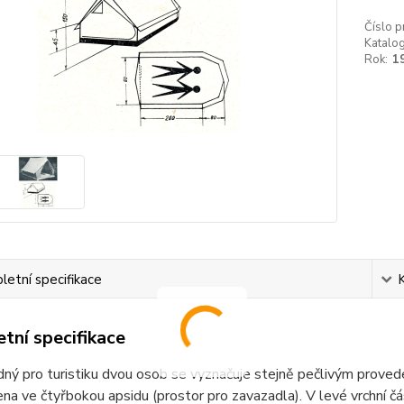
Číslo p
Katalog
Rok:
1
etní specifikace
tní specifikace
ný pro turistiku dvou osob se vyznačuje stejně pečlivým provede
na ve čtyřbokou apsidu (prostor pro zavazadla). V levé vrchní čá