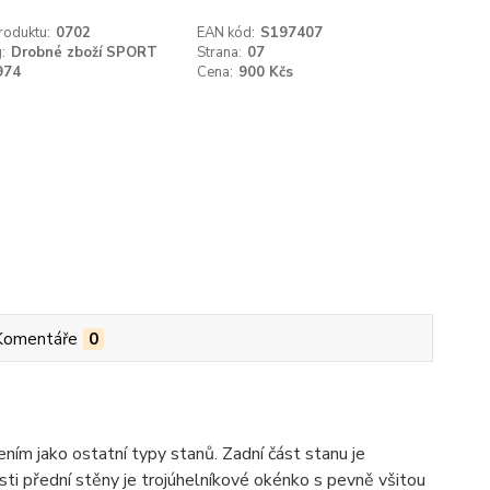
roduktu:
0702
EAN kód:
S197407
:
Drobné zboží SPORT
Strana:
07
974
Cena:
900 Kčs
Komentáře
0
ním jako ostatní typy stanů. Zadní část stanu je
sti přední stěny je trojúhelníkové okénko s pevně všitou