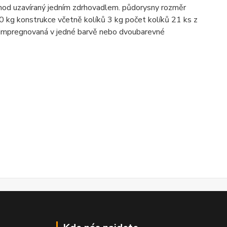
vchod uzavíraný jedním zdrhovadlem. půdorysny rozměr
g konstrukce včetně kolíků 3 kg počet kolíků 21 ks z
a impregnovaná v jedné barvě nebo dvoubarevné