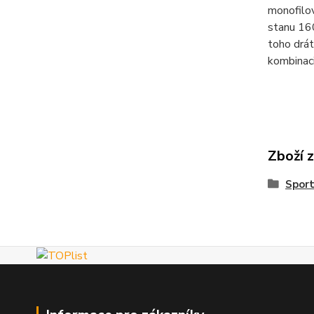
monofilov
stanu 16
toho drá
kombinaci
Zboží 
Spor