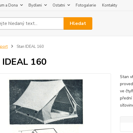
um a Dona
Bydleni
Ostatni
Fotogalerie
Kontakty
Hledat
port
Stan IDEAL 160
 IDEAL 160
Stan v
proved
ve čty
přední
síťovin