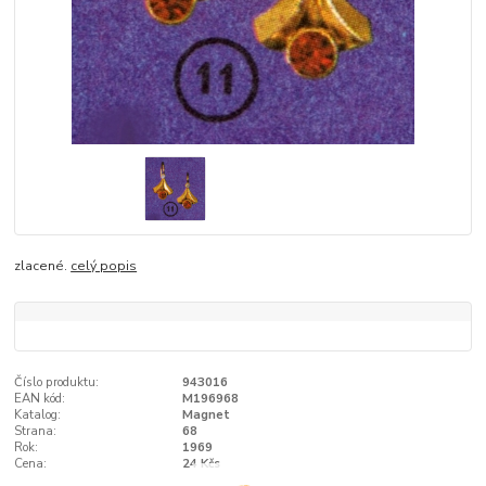
zlacené.
celý popis
Číslo produktu:
943016
EAN kód:
M196968
Katalog:
Magnet
Strana:
68
Rok:
1969
Cena:
24 Kčs