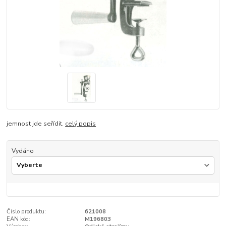
jemnost jde seřídit.
celý popis
Vydáno
Číslo produktu:
621008
EAN kód:
M196803