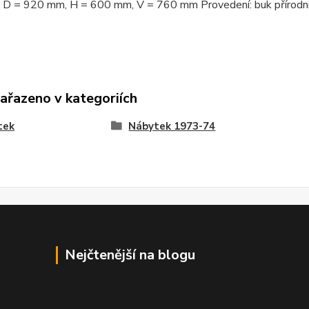
 D = 920 mm, H = 600 mm, V = 760 mm Provedení: buk přírodní 
zařazeno v kategoriích
tek
Nábytek 1973-74
Nejčtenější na blogu