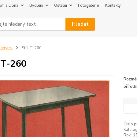
um a Dona
Bydleni
Ostatni
Fotogalerie
Kontakty
Hledat
ábytek
Stůl T-260
 T-260
Rozměr
přírodn
Číslo p
Katalog
Rok:
1