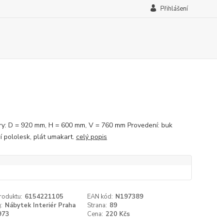
Přihlášení
y: D = 920 mm, H = 600 mm, V = 760 mm Provedení: buk
í pololesk, plát umakart.
celý popis
roduktu:
6154221105
EAN kód:
N197389
:
Nábytek Interiér Praha
Strana:
89
973
Cena:
220 Kčs